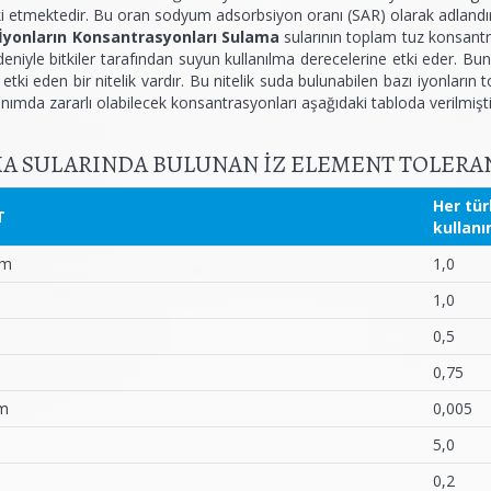
i etmektedir. Bu oran sodyum adsorbsiyon oranı (SAR) olarak adlandır
 İyonların Konsantrasyonları Sulama
sularının toplam tuz konsantr
eniyle bitkiler tarafından suyun kullanılma derecelerine etki eder. Bunu
 etki eden bir nitelik vardır. Bu nitelik suda bulunabilen bazı iyonların t
lanımda zararlı olabilecek konsantrasyonları aşağıdaki tabloda verilmişti
A SULARINDA BULUNAN İZ ELEMENT TOLERAN
Her tür
T
kullanı
um
1,0
1,0
0,5
0,75
m
0,005
5,0
0,2