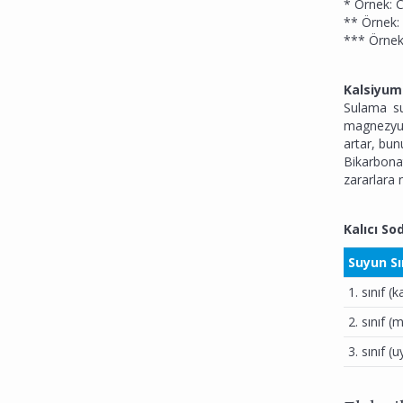
* Örnek: C
** Örnek: 
*** Örnek
Kalsiyum
Sulama su
magnezyum
artar, bu
Bikarbona
zararlara 
Kalıcı So
Suyun Sı
1. sınıf (k
2. sınıf (
3. sınıf (