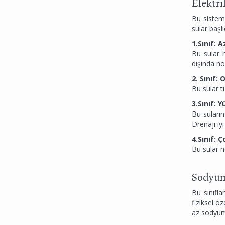
Elektri
Bu sistemd
sular başlı
1.Sınıf: A
Bu sular h
dışında n
2. Sınıf:
Bu sular t
3.Sınıf: 
Bu suların
Drenajı iy
4.Sınıf: 
Bu sular n
Sodyum
Bu sınıfl
fiziksel ö
az sodyum