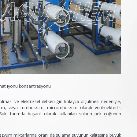
onat iyonu konsantrasyonu
i olması ve elektriksel iletkenliğin kolayca ölçülmesi nedeniyle,
 mS/cm, veya mmhos/cm, micromhos/cm olarak verilmektedir.
u tarımda başarılı olarak kullanılan suların pek çoğunun
zyum miktarlarına oranı da sulama suyunun kalitesine büyük