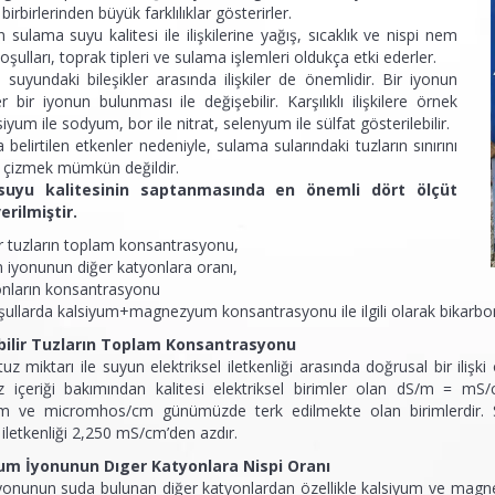
rbirlerinden büyük farklılıklar gösterirler.
in sulama suyu kalitesi ile ilişkilerine yağış, sıcaklık ve nispi nem
koşulları, toprak tipleri ve sulama işlemleri oldukça etki ederler.
uyundaki bileşikler arasında ilişkiler de önemlidir. Bir iyonun
er bir iyonun bulunması ile değişebilir. Karşılıklı ilişkilere örnek
iyum ile sodyum, bor ile nitrat, selenyum ile sülfat gösterilebilir.
 belirtilen etkenler nedeniyle, sulama sularındaki tuzların sınırını
k çizmek mümkün değildir.
suyu kalitesinin saptanmasında en önemli dört ölçüt
erilmiştir.
lir tuzların toplam konsantrasyonu,
iyonunun diğer katyonlara oranı,
onların konsantrasyonu
ullarda kalsiyum+magnezyum konsantrasyonu ile ilgili olarak bikarb
ebilir Tuzların Toplam Konsantrasyonu
tuz miktarı ile suyun elektriksel iletkenliği arasında doğrusal bir ilişk
uz içeriği bakımından kalitesi elektriksel birimler olan dS/m =
ve micromhos/cm günümüzde terk edilmekte olan birimlerdir. Sul
l iletkenliği 2,250 mS/cm’den azdır.
yum İyonunun Dıger Katyonlara Nispi Oranı
onunun suda bulunan diğer katyonlardan özellikle kalsiyum ve magne