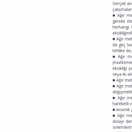
Gerçek anl
çalışmalar
■ Ağır met
gerekli e
herhangi 
eksikliğin
■ Ağır meta
da geç kal
tehlike de
■ Ağır met
(muhtemele
eksikliği 
veya iki e
■ Ağır met
■ Ağır met
değişmekt
■ Ağır me
hareketli 
■ Arsenik 
■ Ağır met
dolayı de
önlemleri