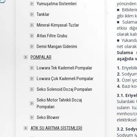
yönünden bi
Yumuşatma Sistemleri
■ Bitkiler
Tanklar
gibi iklim 
■ Sulama s
Mineral-Kimyasal-Tuzlar
etkisi diğ
olarak kals
Atlas Filtre Grubu
■ Yukarıda
net olara
Demir Mangan Giderimi
Sulama 
POMPALAR
aşağıda v
1.
Eriyebi
Lowara Tek Kademeli Pompalar
2.
Sodyum 
Lowara Çok Kademeli Pompalar
3.
Özel iy
4.
Bazı koş
Seko Solenoid Dozaj Pompaları
3.1. Eriy
Seko Motor Tahrikli Dozaj
Sulardaki 
Pompaları
suların t
mmhos/cm 
Seko Blower
elektrikse
ATIK SU ARITMA SISTEMLERI
3.2. Sod
Sodyum iy