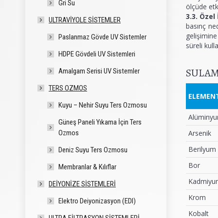
Gri Su
ölçüde etk
3.3. Özel
ULTRAVIYOLE SISTEMLER
basınç ned
gelişimine
Paslanmaz Gövde UV Sistemler
süreli kul
HDPE Gövdeli UV Sistemleri
SULAM
Amalgam Serisi UV Sistemler
TERS OZMOS
ELEMEN
Kuyu – Nehir Suyu Ters Ozmosu
Alüminy
Güneş Paneli Yıkama İçin Ters
Ozmos
Arsenik
Berilyum
Deniz Suyu Ters Ozmosu
Bor
Membranlar & Kılıflar
Kadmiyu
DEIYONIZE SISTEMLERI
Krom
Elektro Deiyonizasyon (EDI)
Kobalt