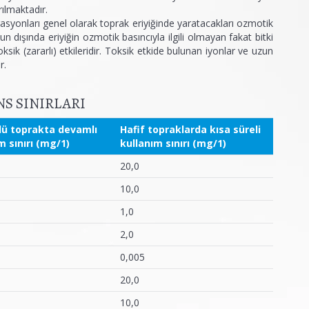
ılmaktadır.
asyonları genel olarak toprak eriyiğinde yaratacakları ozmotik
n dışında eriyiğin ozmotik basıncıyla ilgili olmayan fakat bitki
oksik (zararlı) etkileridir. Toksik etkide bulunan iyonlar ve uzun
r.
S SINIRLARI
lü toprakta devamlı
Hafif topraklarda kısa süreli
m sınırı (mg/1)
kullanım sınırı (mg/1)
20,0
10,0
1,0
2,0
0,005
20,0
10,0