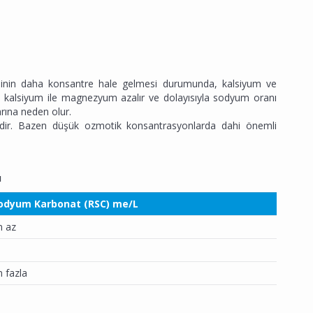
isinin daha konsantre hale gelmesi durumunda, kalsiyum ve
kalsiyum ile magnezyum azalır ve dolayısıyla sodyum oranı
rına neden olur.
ektedir. Bazen düşük ozmotik konsantrasyonlarda dahi önemli
ı
Sodyum Karbonat (RSC) me/L
n az
n fazla