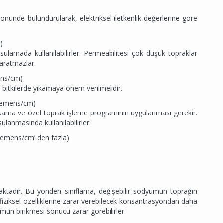
 önünde bulundurularak, elektriksel iletkenlik değerlerine göre
)
ulamada kullanılabilirler. Permeabilitesi çok düşük topraklar
aratmazlar.
mens/cm)
as bitkilerde yıkamaya önem verilmelidir.
osiemens/cm)
yıkama ve özel toprak işleme programının uygulanması gerekir.
ulanmasında kullanılabilirler.
siemens/cm’ den fazla)
tadır. Bu yönden sınıflama, değişebilir sodyumun toprağın
n fiziksel özelliklerine zarar verebilecek konsantrasyondan daha
un birikmesi sonucu zarar görebilirler.