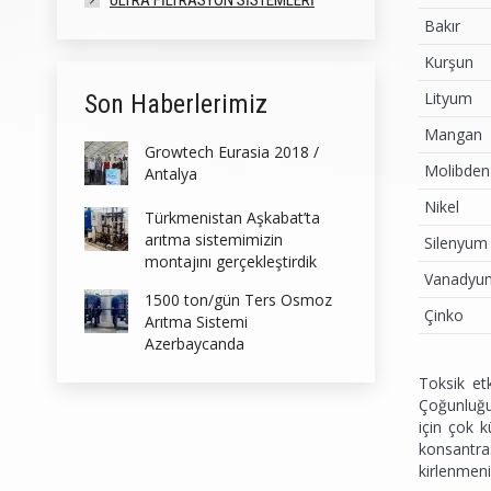
ULTRA FILTRASYON SISTEMLERI
Bakır
Kurşun
Lityum
Son Haberlerimiz
Mangan
Growtech Eurasia 2018 /
Molibden
Antalya
Nikel
Türkmenistan Aşkabat’ta
arıtma sistemimizin
Silenyum
montajını gerçekleştirdik
Vanadyu
1500 ton/gün Ters Osmoz
Çinko
Arıtma Sistemi
Azerbaycanda
Toksik et
Çoğunluğu 
için çok k
konsantra
kirlenmeni