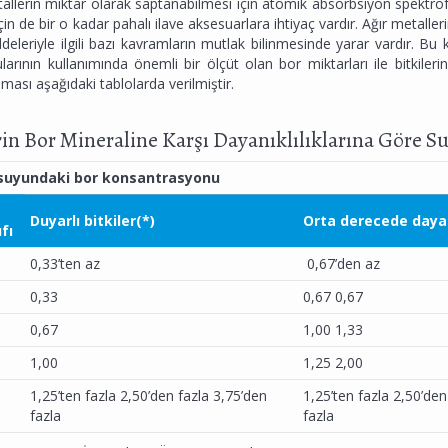
allerin miktar olarak saptanabilmesi için atomik absorbsiyon spektrofo
için de bir o kadar pahalı ilave aksesuarlara ihtiyaç vardır. Ağır metalle
eleriyle ilgili bazı kavramların mutlak bilinmesinde yarar vardır. Bu k
arının kullanımında önemli bir ölçüt olan bor miktarları ile bitkileri
ılması aşağıdaki tablolarda verilmiştir.
rin Bor Mineraline Karşı Dayanıklılıklarına Göre S
suyundaki bor konsantrasyonu
Duyarlı bitkiler(*)
Orta derecede dayanı
fı
0,33’ten az
0,67’den az
0,33
0,67 0,67
0,67
1,00 1,33
1,00
1,25 2,00
1,25’ten fazla 2,50’den fazla 3,75’den
1,25’ten fazla 2,50’den
fazla
fazla