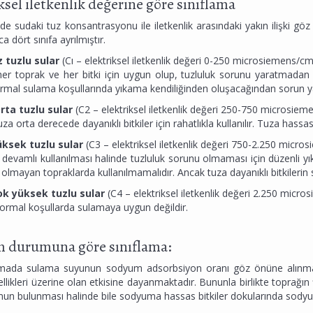
ksel iletkenlik değerine göre sınıflama
e sudaki tuz konsantrasyonu ile iletkenlik arasındaki yakın ilişki göz
ca dört sınıfa ayrılmıştır.
z tuzlu sular
(Cı – elektriksel iletkenlik değeri 0-250 microsiemens/cm
er toprak ve her bitki için uygun olup, tuzluluk sorunu yaratmadan s
ormal sulama koşullarında yıkama kendiliğinden oluşacağından sorun y
 Orta tuzlu sular
(C2 – elektriksel iletkenlik değeri 250-750 microsie
uza orta derecede dayanıklı bitkiler için rahatlıkla kullanılır. Tuza hass
Yüksek tuzlu sular
(C3 – elektriksel iletkenlik değeri 750-2.250 micr
 devamlı kullanılması halinde tuzluluk sorunu olmaması için düzenli 
i olmayan topraklarda kullanılmamalıdır. Ancak tuza dayanıklı bitkilerin s
Çok yüksek tuzlu sular
(C4 – elektriksel iletkenlik değeri 2.250 micro
ormal koşullarda sulamaya uygun değildir.
 durumuna göre sınıflama:
amada sulama suyunun sodyum adsorbsiyon oranı göz önüne alınmak
zellikleri üzerine olan etkisine dayanmaktadır. Bununla birlikte toprağı
un bulunması halinde bile sodyuma hassas bitkiler dokularında sodyum