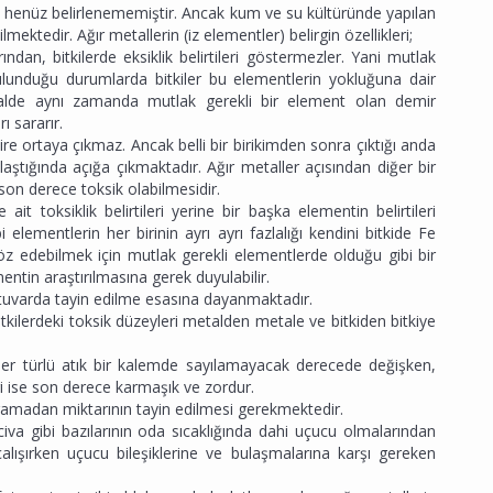
u henüz belirlenememiştir. Ancak kum ve su kültüründe yapılan
mektedir. Ağır metallerin (iz elementler) belirgin özellikleri;
ından, bitkilerde eksiklik belirtileri göstermezler. Yani mutlak
ulunduğu durumlarda bitkiler bu elementlerin yokluğuna dair
u halde aynı zamanda mutlak gerekli bir element olan demir
ı sararır.
n bire ortaya çıkmaz. Ancak belli bir birikimden sonra çıktığı anda
e ulaştığında açığa çıkmaktadır. Ağır metaller açısından diğer bir
n son derece toksik olabilmesidir.
t toksiklik belirtileri yerine bir başka elementin belirtileri
 elementlerin her birinin ayrı ayrı fazlalığı kendini bitkide Fe
 söz edebilmek için mutlak gerekli elementlerde olduğu gibi bir
entin araştırılmasına gerek duyulabilir.
ratuvarda tayin edilme esasına dayanmaktadır.
bitkilerdeki toksik düzeyleri metalden metale ve bitkiden bitkiye
her türlü atık bir kalemde sayılamayacak derecede değişken,
leri ise son derece karmaşık ve zordur.
uğramadan miktarının tayin edilmesi gerekmektedir.
 civa gibi bazılarının oda sıcaklığında dahi uçucu olmalarından
lışırken uçucu bileşiklerine ve bulaşmalarına karşı gereken