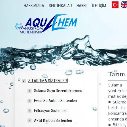
HAKKIMIZDA
SERTİFİKALAR
HABER
İLETİŞİM
Tarım 
SU ARITMA SISTEMLERI
Sulama s
yöntemler
Sulama Suyu Dezenfeksiyonu
mutlak değ
Evsel Su Arıtma Sistemleri
■ Sulama 
belirli b
Filtrasyon Sistemleri
konsantr
arasında d
Aktif Karbon Sistemleri
■ Bitkiler