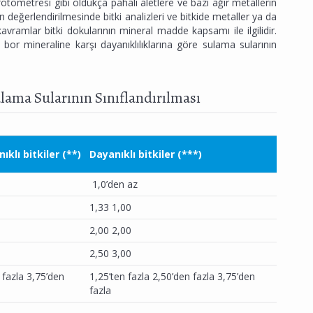
tometresi gibi oldukça pahalı aletlere ve bazı ağır metallerin
rin değerlendirilmesinde bitki analizleri ve bitkide metaller ya da
avramlar bitki dokularının mineral madde kapsamı ile ilgilidir.
n bor mineraline karşı dayanıklılıklarına göre sulama sularının
ulama Sularının Sınıflandırılması
klı bitkiler (**)
Dayanıklı bitkiler (***)
1,0’den az
1,33 1,00
2,00 2,00
2,50 3,00
 fazla 3,75’den
1,25’ten fazla 2,50’den fazla 3,75’den
fazla