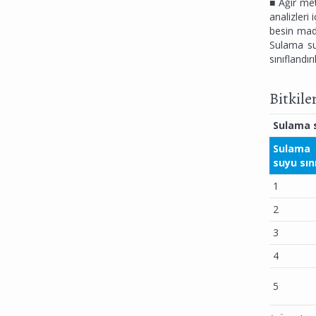
■ Ağır met
analizleri 
besin madd
Sulama sul
sınıflandır
Bitkile
Sulama 
Sulama
suyu sını
1
2
3
4
5