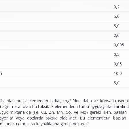
0,2
5,0
5,0
2,0
0,005
0,5
0,05
m
10,0
5,0
kisi olan bu iz elementler birkaç mg/1’den daha az konsantrasyonla
ağır metal olan bu toksik iz elementlerin tümü uygulayıcılar tarafından a
üçük miktarlarda (Fe, Cu, Zn, Mn, Co, ve Mo) gerekli iken, bazıları g
syonlar veya dozlarda toksik olabilirler. Bu elementlerin bazıla
n sonucu olarak su kaynaklarına girebilmektedir.