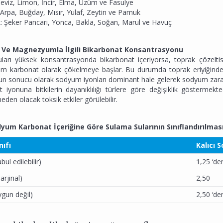
eviz, Limon, İncir, Elma, Üzüm ve Fasulye
Arpa, Buğday, Mısır, Yulaf, Zeytin ve Pamuk
: Şeker Pancarı, Yonca, Bakla, Soğan, Marul ve Havuç
 Ve Magnezyumla İlgili Bikarbonat Konsantrasyonu
ları yüksek konsantrasyonda bikarbonat içeriyorsa, toprak çözelt
 karbonat olarak çökelmeye başlar. Bu durumda toprak eriyiğinde 
nun sonucu olarak sodyum iyonları dominant hale gelerek sodyum zara
t iyonuna bitkilerin dayanıklılığı türlere göre değişiklik gösterm
neden olacak toksik etkiler görülebilir.
dyum Karbonat İçeriğine Göre Sulama Sularının Sınıflandırılmas
nıfı
Kalıcı 
abul edilebilir)
1,25 ‘de
marjinal)
2,50
uygun değil)
2,50 ‘de