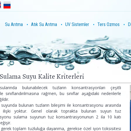
Su Arıtma
Atık Su Arıtma
UV Sistemler
Ters Ozmos
D
Sulama Suyu Kalite Kriterleri
ularında bulunabilecek tuzların konsantrasyonları çeşitli
le sınıflandırılmasına rağmen, bu sınıflar aşağıdaki nedenlerle
ildir.
suyunda bulunan tuzların bileşimi ile konsantrasyonu arasında
ir ilişki yoktur. Genel olarak toprakta bulunan suyun tuz
asyonu sulama suyunun tuz konsantrasyonunun 2 ila 10 katı
eğişir.
, gerek toplam tuzluluğa dayanma, gerekse özel iyon toksisitesi