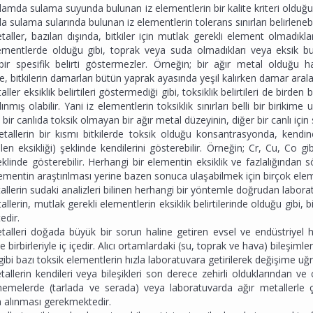
amda sulama suyunda bulunan iz elementlerin bir kalite kriteri olduğ
la sulama sularında bulunan iz elementlerin tolerans sınırları belirlenebil
aller, bazıları dışında, bitkiler için mutlak gerekli element olmadıklar
lementlerde olduğu gibi, toprak veya suda olmadıkları veya eksik b
bir spesifik belirti göstermezler. Örneğin; bir ağır metal olduğ
de, bitkilerin damarları bütün yaprak ayasında yeşil kalırken damar aralar
ller eksiklik belirtileri göstermediği gibi, toksiklik belirtileri de birde
ınmış olabilir. Yani iz elementlerin toksiklik sınırları belli bir birikim
, bir canlıda toksik olmayan bir ağır metal düzeyinin, diğer bir canlı içi
allerin bir kısmı bitkilerde toksik olduğu konsantrasyonda, kendine ai
n eksikliği) şeklinde kendilerini gösterebilir. Örneğin; Cr, Cu, Co gibi
şeklinde gösterebilir. Herhangi bir elementin eksiklik ve fazlalığından
lementin araştırılması yerine bazen sonuca ulaşabilmek için birçok elem
allerin sudaki analizleri bilinen herhangi bir yöntemle doğrudan labo
allerin, mutlak gerekli elementlerin eksiklik belirtilerinde olduğu gibi, 
edir.
talleri doğada büyük bir sorun haline getiren evsel ve endüstriyel 
ve birbirleriyle iç içedir. Alıcı ortamlardaki (su, toprak ve hava) bileşim
gibi bazı toksik elementlerin hızla laboratuvara getirilerek değişime 
allerin kendileri veya bileşikleri son derece zehirli olduklarından ve
nemelerde (tarlada ve serada) veya laboratuvarda ağır metallerle ça
n alınması gerekmektedir.