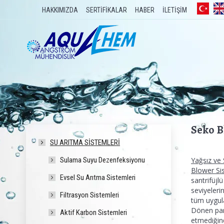
HAKKIMIZDA
SERTİFİKALAR
HABER
İLETİŞİM
Seko B
SU ARITMA SISTEMLERI
Sulama Suyu Dezenfeksiyonu
Yağsız ve 
Blower Si
Evsel Su Arıtma Sistemleri
santrifüjl
seviyeleri
Filtrasyon Sistemleri
tüm uygul
Dönen par
Aktif Karbon Sistemleri
etmediğin