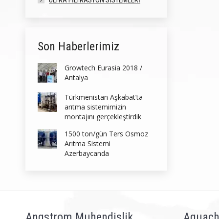
ULTRA FILTRASYON SISTEMLERI
Son Haberlerimiz
Growtech Eurasia 2018 /
Antalya
Türkmenistan Aşkabat’ta
arıtma sistemimizin
montajını gerçekleştirdik
1500 ton/gün Ters Osmoz
Arıtma Sistemi
Azerbaycanda
Angstrom Muhendislik
Aquach