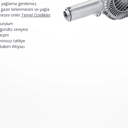
 yağlama gerekmez.
gazın kirlenmesini ve yağla
esini önler.
Temel Özellikler
kurulum
ürültü seviyesi
treşim
yonsuz tahliye
bakım ihtiyacı