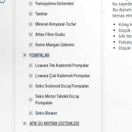
Yumuşatma Sistemleri
bu sayede
Bu durum 
Tanklar
temas etm
Mineral-Kimyasal-Tuzlar
Kolay 
Düşük g
Atlas Filtre Grubu
Sıfır ti
Pulsas
Demir Mangan Giderimi
Düşük 
POMPALAR
Lowara Tek Kademeli Pompalar
Lowara Çok Kademeli Pompalar
Seko Solenoid Dozaj Pompaları
Seko Motor Tahrikli Dozaj
Pompaları
Seko Blower
ATIK SU ARITMA SISTEMLERI