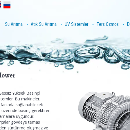
Su Arıtma
Atık Su Arıtma
UV Sistemler
Ters Ozmos
D
lower
Sessiz Yüksek Basınçlı
stemleri
Bu makineler,
ü fanlarla sağlanabilecek
n üzerinde basınç gerektiren
amalara uygundur.
çalar gövdeye temas
den sürtünme oluşmaz ve