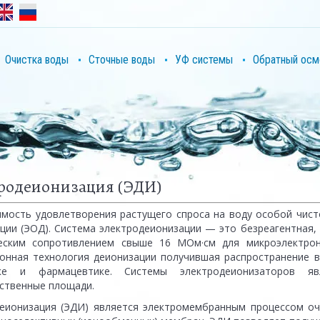
Очистка воды
Сточные воды
УФ системы
Обратный осм
родеионизация (ЭДИ)
мость удовлетворения растущего спроса на воду особой чис
ции (ЭОД). Система электродеионизации — это безреагентная,
еским сопротивлением свыше 16 МОм·см для микроэлектрон
онная технология деионизации получившая распространение в
ике и фармацевтике. Системы электродеионизаторов я
ственные площади.
еионизация (ЭДИ) является электромембранным процессом оч