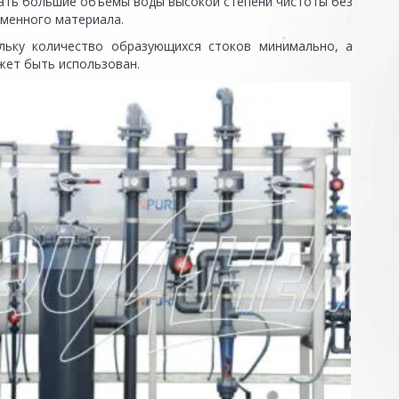
ать большие объемы воды высокой степени чистоты без
бменного материала.
ольку количество образующихся стоков минимально, а
жет быть использован.