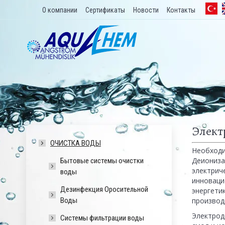
О компании
Сертификаты
Новости
Контакты
Элект
ОЧИСТКА ВОДЫ
Необходи
Деиониза
Бытовые системы очистки
электрич
воды
инноваци
Дезинфекция Оросительной
энергет
Воды
производ
Электрод
Системы фильтрации воды