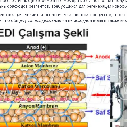
оноселективных (ионообменных) мембран. ЭДИ позволяет получ
ьных расходов реагентов, требующихся для регенерации ионоо
еионизация является экологически чистым процессом, поск
ат по общему солесодержанию чище исходной воды и также мо